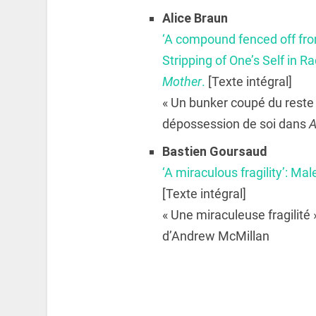
Alice
Braun
‘
A compound fenced off from
Stripping of One’s Self in R
Mother
.
[Texte intégral]
« Un bunker coupé du reste
dépossession de soi dans
A
Bastien
Goursaud
‘
A miraculous fragility’: Ma
[Texte intégral]
« Une miraculeuse fragilité 
d’Andrew McMillan