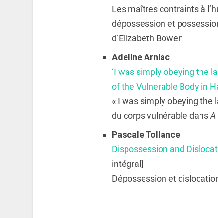
Les maîtres contraints à l’h
dépossession et possession
d’Elizabeth Bowen
Adeline
Arniac
‘
I was simply obeying the l
of the Vulnerable Body in H
« I was simply obeying the 
du corps vulnérable dans
A 
Pascale
Tollance
Dispossession and Dislocat
intégral]
Dépossession et dislocati