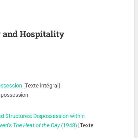
y and Hospitality
ossession
[Texte intégral]
dépossession
 Structures: Dispossession within
wen’s
The Heat of the Day
(
1948)
[Texte