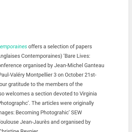
temporaines
offers a selection of papers
Anglaises Contemporaines) ‘Bare Lives:
onference organised by Jean-Michel Ganteau
 Paul-Valéry Montpellier 3 on October 21st-
our gratitude to the members of the
o welcomes a section devoted to Virginia
hotographc’. The articles were originally
 Images: Becoming Photograhic’ SEW
 Toulouse Jean-Jaurès and organised by
Christine Reynier