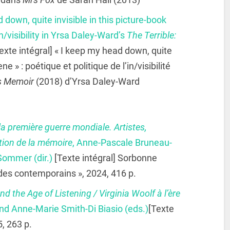
 down, quite invisible in this picture-book
In/visibility in Yrsa Daley-Ward’s
The Terrible:
exte intégral] « I keep my head down, quite
ne » : poétique et politique de l’in/visibilité
’s Memoir
(2018) d’Yrsa Daley-Ward
la première guerre mondiale. Artistes,
tion de la mémoire
, Anne-Pascale Bruneau-
Sommer (dir.)
[Texte intégral] Sorbonne
ndes contemporains », 2024, 416 p.
nd the Age of Listening / Virginia Woolf à l’ère
nd Anne-Marie Smith-Di Biasio (eds.)
[Texte
5, 263 p.