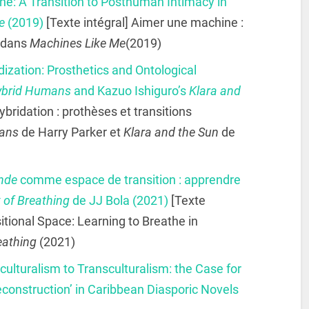
e: A Transition to Posthuman Intimacy in
e
(2019)
[Texte intégral] Aimer une machine :
e dans
Machines Like Me
(2019)
zation: Prosthetics and Ontological
ybrid Humans
and Kazuo Ishiguro’s
Klara and
hybridation : prothèses et transitions
ans
de Harry Parker et
Klara and the Sun
de
nde
comme espace de transition : apprendre
t of Breathing
de JJ Bola (2021)
[Texte
itional Space: Learning to Breathe in
eathing
(2021)
ulturalism to Transculturalism: the Case for
econstruction’ in Caribbean Diasporic Novels