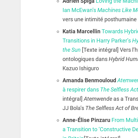
Adrien Spiga
Loving the Machin
Ian McEwan’s
Machines Like M
vers une intimité posthumain
Katia Marcellin
Towards Hybridi
Transitions in Harry Parker’s
H
the Sun
[Texte intégral] Vers l’
ontologiques dans
Hybrid Hum
Kazuo Ishiguro
Amanda Benmouloud
Atemwe
à respirer dans
The Selfless Ac
intégral]
Atemwende
as a Trans
JJ Bola’s
The Selfless Act of Br
Anne-Élise Pinzaru
From Multic
a Transition to ‘Constructive D