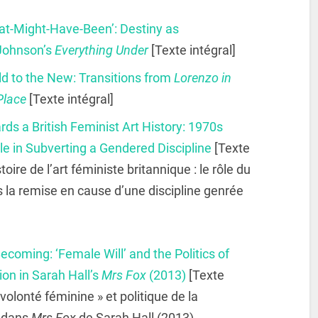
at-Might-Have-Been’: Destiny as
 Johnson’s
Everything Under
[Texte intégral]
d to the New: Transitions from
Lorenzo in
Place
[Texte intégral]
ds a British Feminist Art History: 1970s
e in Subverting a Gendered Discipline
[Texte
toire de l’art féministe britannique : le rôle du
s la remise en cause d’une discipline genrée
coming: ‘Female Will’ and the Politics of
n in Sarah Hall’s
Mrs Fox
(2013)
[Texte
« volonté féminine » et politique de la
l dans
Mrs Fox
de Sarah Hall (2013)