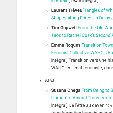
in Britain
[Texte intégral]
Laurent Trèves
‘Tangles of Wh
Shapeshifting Forces in Daisy
Tim Gupwell
From the Old Worl
Taos
to Rachel Cusk’s
Second 
Emma Roques
Transition Towar
Feminist Collective WAHC’s Rol
intégral] Transition vers une his
WAHC, collectif féministe, dan
Varia
Susana Onega
From Being to Be
Human-to-Animal Transformatio
intégral] De l’être au devenir : 
transformation humain-anima