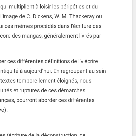
ui multiplient à loisir les péripéties et du
l’image de C. Dickens, W. M. Thackeray ou
ui ces mêmes procédés dans l’écriture des
encore des mangas, généralement livrés par
.
r ces différentes définitions de l’« écrire
Antiquité à aujourd’hui. En regroupant au sein
textes temporellement éloignés, nous
nuités et ruptures de ces démarches
ançais, pourront aborder ces différentes
e) :
es (écriture de la déconstruction, de