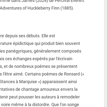
comme dans James (2024) de Percival Everett
e Adventures of Huckleberry Finn (1885).
ure depuis ses débuts. Elle est
érature épidictique qui produit bien souvent
 les panégyriques, généralement composés
ais ces échanges espérés par l’écrivain
nts, et de nombreux poèmes se présentent
 l’être aimé. Certains poèmes de Ronsard («
 Stances à Marquise ») apparaissent ainsi
ntatives de chantage amoureux envers la
obtenir peut pousser les auteurs à remodeler
 voire même à la distordre. Que l’on songe