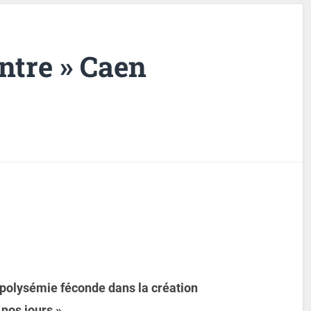
ontre » Caen
e polysémie féconde dans la création
à nos jours »