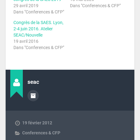
29 avril 2019
Dans "Conferences & CFP"
Dans "Conferences & CFP"
Congrès de la SAES. Lyon,
2-4 juin 2016. Atelier
SEAC/Nouvelle
19 avril 2016
Dans "Conferences & CFP"
seac
19 février 2012
Conferences & CFP