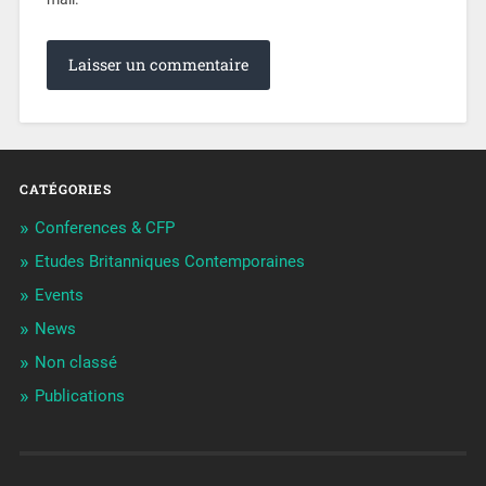
CATÉGORIES
Conferences & CFP
Etudes Britanniques Contemporaines
Events
News
Non classé
Publications